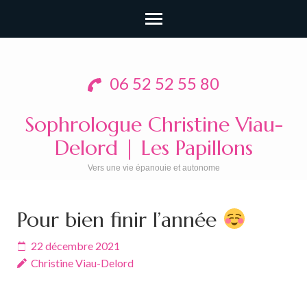
Aller
au
06 52 52 55 80
contenu
(Pressez
Sophrologue Christine Viau-
Entrée)
Delord | Les Papillons
Vers une vie épanouie et autonome
Pour bien finir l’année
22 décembre 2021
Christine Viau-Delord